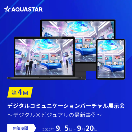
4
第
回
デジタルコミュニケーションバーチャル展示会
〜デジタル×ビジュアルの最新事例〜
9
5
9
20
開催期間
2023年
月
日〜
月
日