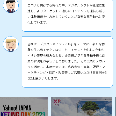
コロナと共存する時代の中、デジタルシフトが急激に加
速し、よりターゲットに適したコンテンツを提供し新し
い体験価値を⽣み出していくことが重要な競争軸へと変
化しています。
当社は「デジタル×ビジュアル」をテーマに、新たな体
験を⽣み出すテクノロジーと、イラストを中⼼に伝わり
やすい表現を組み合わせ、企業様が抱える多種多様な課
題の解決をお⼿伝いして参りました。その実績とノウハ
ウを活かし、本展⽰会では、広告宣伝・営業・販促・マ
ーケティング・採⽤・教育等にご活⽤いただける事例を3
0以上展⽰いたします。