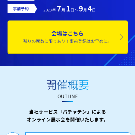
7
1
9
4
事前予約
2023年
月
日〜
月
日
会場はこちら
残りの席数に限りあり！事前登録はお早めに。
開催概要
OUTLINE
当社サービス「バチャテン」による
オンライン展示会を開催いたします。