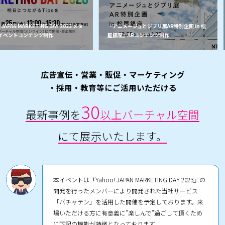
 JAPAN MARKETING DAY 2023 メタ
『アニメージュとジブリ展AR特別企画 in 松
イベントコンテンツ制作
屋銀座』ARコンテンツ制作
広告宣伝・営業・販促・マーケティング
・採⽤・教育等にご活⽤いただける
30
最新事例を
以上バーチャル空間
にて展示いたします。
本イベントは『Yahoo! JAPAN MARKETING DAY 2023』の
開発を行ったメンバーにより開発された当社サービス
「バチャテン」を活用した開催を予定しております。来
場いただける方に有意義に”楽しんで”過ごして頂くため
に下記の機能が特徴となっております。