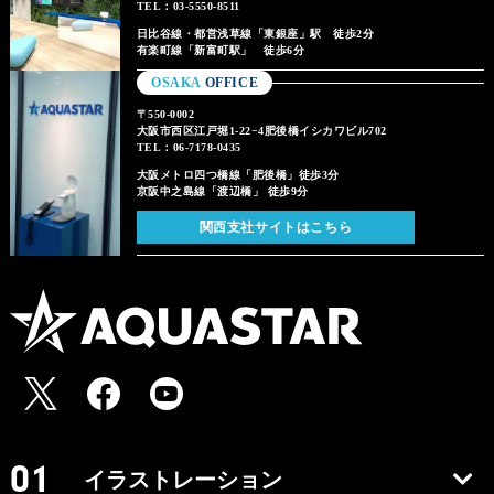
TEL：03-5550-8511
日比谷線・都営浅草線「東銀座」駅 徒歩2分
有楽町線「新富町駅」 徒歩6分
OSAKA
OFFICE
〒550-0002
大阪市西区江戸堀1-22−4肥後橋イシカワビル702
TEL：06-7178-0435
大阪メトロ四つ橋線「肥後橋」徒歩3分
京阪中之島線「渡辺橋」 徒歩9分
関西支社サイトはこちら
イラストレーション