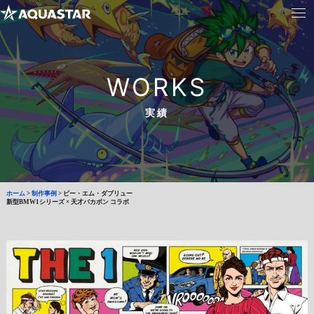
WORKS
実績
ホーム
>
制作事例
>
ビー・エム・ダブリュー
新型BMW1シリーズ × 天才バカボン コラボ