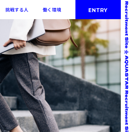
挑戦する人
働く環境
ENTRY
インタビュー
実績紹介
働き方
クロストーク
職種紹介
福利厚生