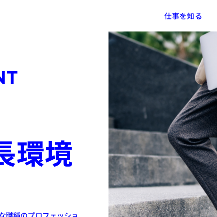
仕事を知る
NT
アパス・評価制度
アクアスターの事業
社内の成長環境
社員
長環境
な職種のプロフェッショ