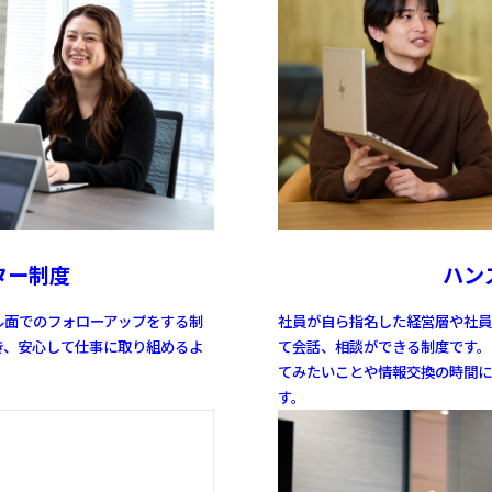
ター制度
ハン
ル面での
フォローアップをする制
社員が自ら指名した経営層や
社員
き、
安心して仕事に取り組めるよ
て
会話、相談ができる制度です。
てみたいことや
情報交換の時間に
す。