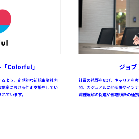
Colorful」
ジョブ
きるよう、
定期的な新規事業社内
社員の視野を広げ、キャリアを考
事業案における伴走支援をしてい
間、カジュアルに他部署や
インナ
生まれています。
職種理解の促進や部署横断の連携