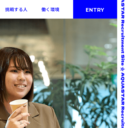
挑戦する人
働く環境
ENTRY
インタビュー
実績紹介
働き方
クロストーク
職種紹介
福利厚生