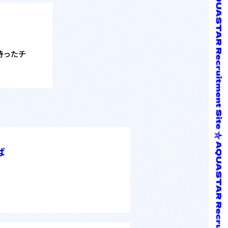
持ったチ
ば