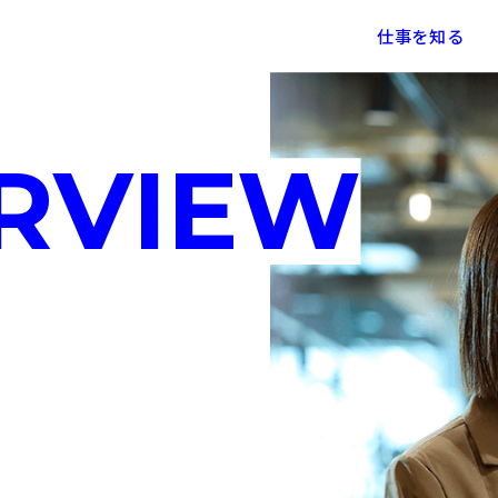
仕事を知る
ERVIEW
アパス・評価制度
アクアスターの事業
社内の成長環境
社員