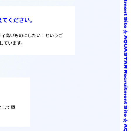
えて
ください。
リティ高いものにしたい！というご
しています。
として頭