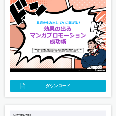
ゲームグラフィック
「even if TEMPEST 宵闇にかく語りき魔女」
「even if TEMPEST 連なるときの暁」ゲーム内イ
ダウンロード
ラスト制作