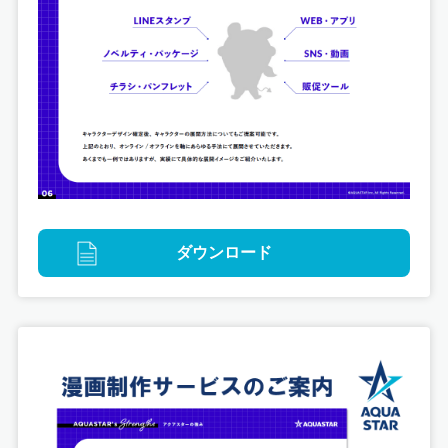
ゲームグラフィック
レスレリアーナのアトリエ ～忘れられた錬金術と極
ダウンロード
夜の解放者～
ゲーム内イラスト制作