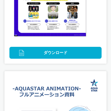
ゲームグラフィック
ダウンロード
Fate/Grand Order 春の新米マスター応援キャンペ
ーン2023！
キャンペーン内イラスト