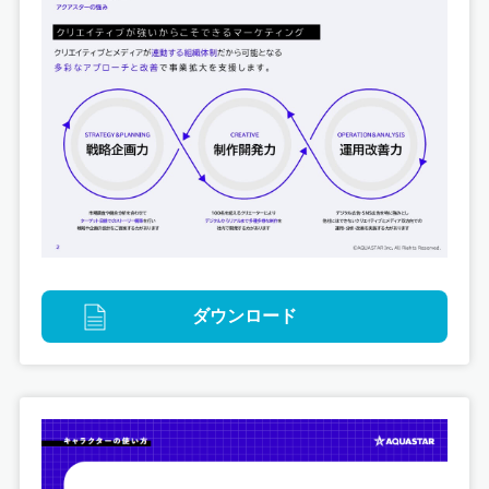
ゲームグラフィック
Fate/Grand Order 春の新米マスター応援キャンペ
ダウンロード
ーン2024！
キャンペーンイラスト