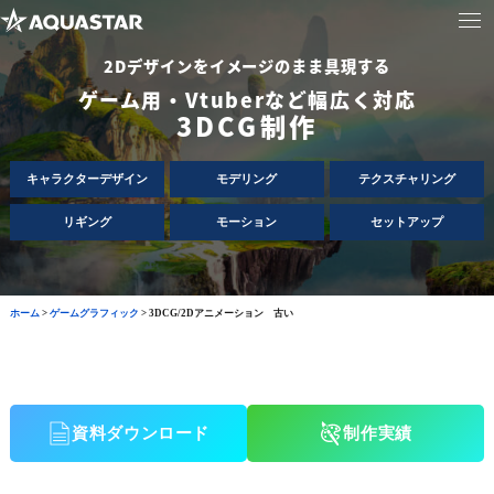
2Dデザインをイメージのまま具現する
ゲーム用・Vtuberなど幅広く対応
3DCG制作
キャラクターデザイン
モデリング
テクスチャリング
リギング
モーション
セットアップ
ホーム
>
ゲームグラフィック
>
3DCG/2Dアニメーション 古い
資料ダウンロード
制作実績