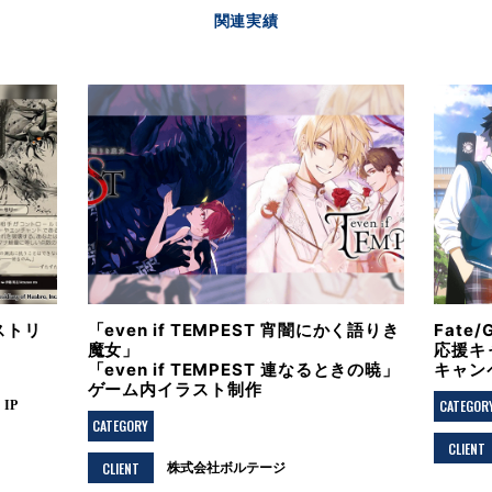
関連実績
ストリ
「even if TEMPEST 宵闇にかく語りき
Fate
魔女」
応援キ
「even if TEMPEST 連なるときの暁」
キャン
ゲーム内イラスト制作
CATEGOR
IP
CATEGORY
CLIENT
CLIENT
株式会社ボルテージ