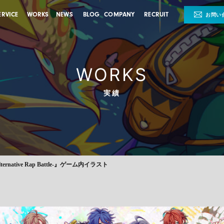
ERVICE
WORKS
NEWS
BLOG
COMPANY
RECRUIT
お問い
WORKS
実績
rnative Rap Battle-』ゲーム内イラスト