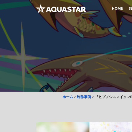
HOME
S
ホーム
>
制作事例
>
『ヒプノシスマイク -Alte