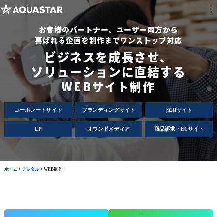
お客様のパートナー、ユーザー両方から
喜ばれる企画を制作までワンストップ対応
ビジネスを成長させ、
ソリューションに直結する
WEBサイト制作
コーポレートサイト
ブランディングサイト
採用サイト
LP
オウンドメディア
商品訴求・ECサイト
ホーム
>
デジタル
>
WEB制作