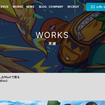
ERVICE
WORKS
NEWS
BLOG
COMPANY
RECRUIT
お問い
WORKS
実績
おMaaSで巡る
rt2