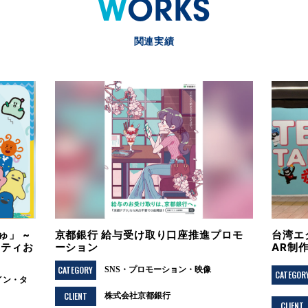
WORKS
関連実績
」 ~
京都銀行 給与受け取り口座推進プロモ
台湾エ
シティお
ーション
AR制
CATEGORY
SNS
プロモーション
映像
CATEGOR
イン
タ
CLIENT
株式会社京都銀行
CLIENT