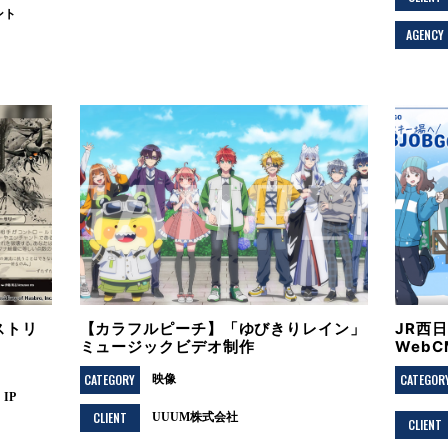
ント
AGENCY
ストリ
【カラフルピーチ】「ゆびきりレイン」
JR西
ミュージックビデオ制作
Web
CATEGORY
CATEGOR
映像
IP
CLIENT
UUUM株式会社
CLIENT