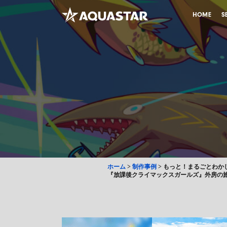
HOME
S
ホーム
>
制作事例
>
もっと！まるごとわかし
『放課後クライマックスガールズ』外房の旅Pa