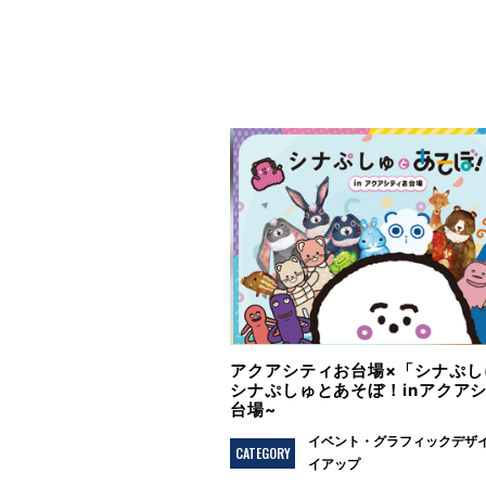
アクアシティお台場×「シナぷしゅ
シナぷしゅとあそぼ！inアクア
台場~
イベント
グラフィックデザ
CATEGORY
イアップ