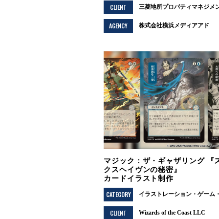
CLIENT
三菱地所プロパティマネジメ
AGENCY
株式会社横浜メディアアド
マジック：ザ・ギャザリング 『
クスヘイヴンの秘密』
カードイラスト制作
CATEGORY
イラストレーション
ゲーム・
CLIENT
Wizards of the Coast LLC