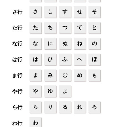
さ
し
す
せ
そ
さ行
た
ち
つ
て
と
た行
な
に
ぬ
ね
の
な行
は
ひ
ふ
へ
ほ
は行
ま
み
む
め
も
ま行
や
ゆ
よ
や行
ら
り
る
れ
ろ
ら行
わ
わ行