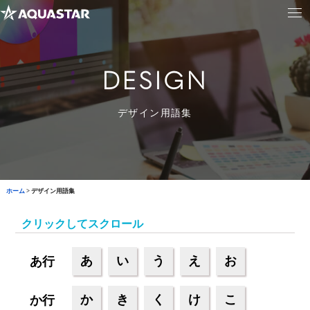
DESIGN
デザイン用語集
ホーム
>
デザイン用語集
クリックしてスクロール
あ
い
う
え
お
あ行
か
き
く
け
こ
か行