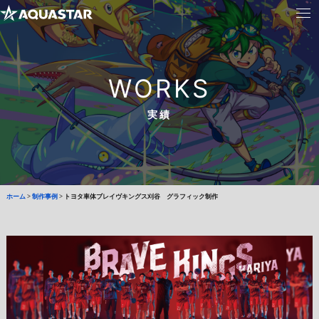
WORKS
実績
ホーム
>
制作事例
>
トヨタ車体ブレイヴキングス刈谷 グラフィック制作