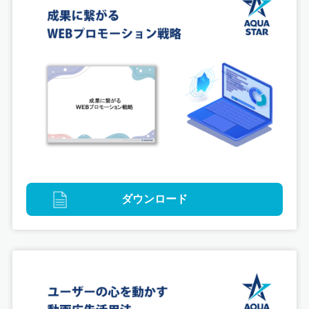
デジタル
映像
VR動画制作「ともにくらす PURINA わんにゃん教
室 the VR」
ダウンロード