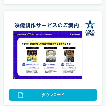
グラフィックデザイン
タイアップ
デジタル
プロモーション
映像
版権イラスト
特急しおさいで行く！EeeE銚子で315の旅
ダウンロード