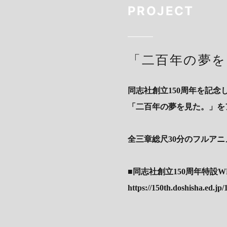
PROJECT
「二百年の夢を
同志社創立150周年を記
「二百年の夢を見た。」を
全三章総尺30分のフルア
■同志社創立150周年特設W
https://150th.doshisha.ed.j