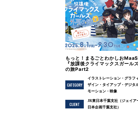
もっと！まるごとわかしおMaa
『放課後クライマックスガール
の旅Part2
イラストレーション
グラフ
CATEGORY
ザイン
タイアップ
デジタ
モーション
映像
JR東日本千葉支社（ジェイア
CLIENT
日本企画千葉支社）