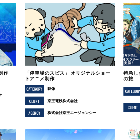
制作
「停車場のスピス」 オリジナルショー
特急し
トアニメ制作
の旅
CATEGORY
映像
CATEGOR
ク
CLIENT
京王電鉄株式会社
CLIENT
AGENCY
株式会社京王エージェンシー