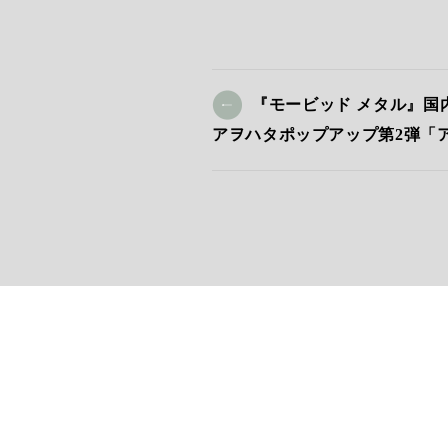
『モービッド メタル』国
アヲハタポップアップ第2弾「