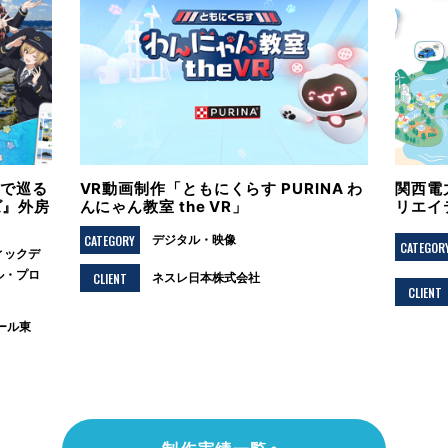
Sで巡る
VR動画制作「ともにくらす PURINA わ
関西電
ズ』外房
んにゃん教室 the VR」
リエイ
CATEGORY
デジタル
映像
CATEGOR
ィックデ
ル
プロ
CLIENT
ネスレ日本株式会社
CLIENT
ール東