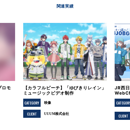
関連実績
プロモ
【カラフルピーチ】「ゆびきりレイン」
JR西
ミュージックビデオ制作
Web
CATEGORY
CATEGOR
映像
CLIENT
UUUM株式会社
CLIENT