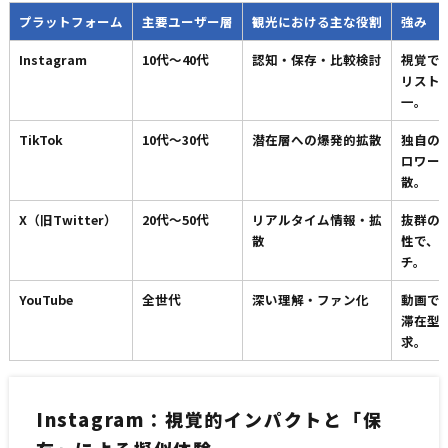
プラットフォーム
主要ユーザー層
観光における主な役割
強み
Instagram
10代〜40代
認知・保存・比較検討
視覚で
リスト
一。
TikTok
10代〜30代
潜在層への爆発的拡散
独自の
ロワー
散。
X（旧Twitter）
20代〜50代
リアルタイム情報・拡
抜群の
散
性で、
チ。
YouTube
全世代
深い理解・ファン化
動画で
滞在型
求。
Instagram：視覚的インパクトと「保