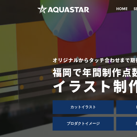
HOME
S
オリジナルからタッチ合わせまで
期
福岡で年間制作点
イラスト制
カット
イラスト
プロダクト
イメージ