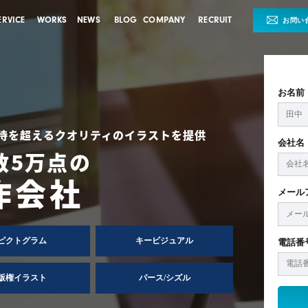
ERVICE
WORKS
NEWS
BLOG
COMPANY
RECRUIT
お問い
お名前
待を超えるクオリティのイラストを提供
会社名
数5万点の
作会社
メール
ピクトグラム
キー
ビジュアル
電話番
版権イラスト
パース/シズル