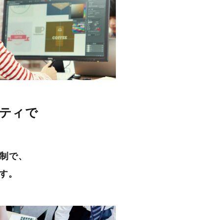
ティで
体制で、
す。