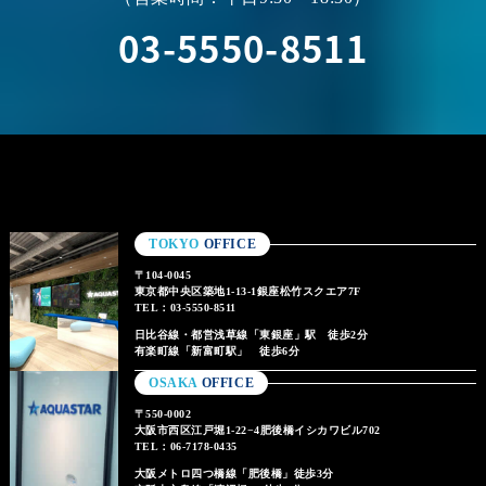
03-5550-8511
TOKYO
OFFICE
〒104-0045
東京都中央区築地1-13-1銀座松竹スクエア7F
TEL：03-5550-8511
日比谷線・都営浅草線「東銀座」駅 徒歩2分
有楽町線「新富町駅」 徒歩6分
OSAKA
OFFICE
〒550-0002
大阪市西区江戸堀1-22−4肥後橋イシカワビル702
TEL：06-7178-0435
大阪メトロ四つ橋線「肥後橋」徒歩3分