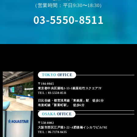
（営業時間：平日9:30〜18:30）
03-5550-8511
TOKYO
OFFICE
〒104-0045
東京都中央区築地1-13-1銀座松竹スクエア7F
TEL：03-5550-8511
日比谷線・都営浅草線「東銀座」駅 徒歩2分
有楽町線「新富町駅」 徒歩6分
OSAKA
OFFICE
〒550-0002
大阪市西区江戸堀1-22−4肥後橋イシカワビル702
TEL：06-7178-0435