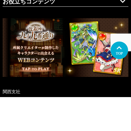
お役立ちコンテンツ
TOP
関西支社
イラスト制作
関西
大阪
兵庫・神戸
愛知・名古屋
九州
福岡
マンガ制作
関西
大阪
兵庫・神戸
愛知・名古屋
九州
福岡