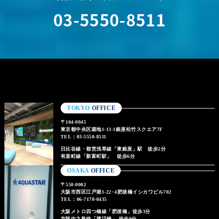
03-5550-8511
TOKYO
OFFICE
〒104-0045
東京都中央区築地1-13-1銀座松竹スクエア7F
TEL：03-5550-8511
日比谷線・都営浅草線「東銀座」駅 徒歩2分
有楽町線「新富町駅」 徒歩6分
OSAKA
OFFICE
〒550-0002
大阪市西区江戸堀1-22−4肥後橋イシカワビル702
TEL：06-7178-0435
大阪メトロ四つ橋線「肥後橋」徒歩3分
京阪中之島線「渡辺橋」 徒歩9分