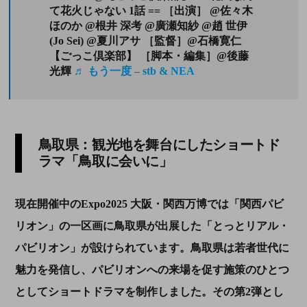
て花火じゃない 1話 == ［出演］ @佐々木
ほのか @根井 深考 @廣瀬知紗 @趙 世伊
(Jo Sei) @夏川アサ ［監督］@石橋寛仁
【ごっこ倶楽部】 ［脚本・編集］@後藤
光輝
♬ もう一度 – stb & NEA
鳥取県：観光地を舞台にしたショートド
ラマ「鳥取に会いに」
現在開催中のExpo2025 大阪・関西万博では「関西パビ
リオン」の一区画に鳥取県が出展した「とっとリアル・
パビリオン」が設けられています。鳥取県は若者世代に
魅力を発信し、パビリオンへの来場を促す施策のひとつ
としてショートドラマを制作しました。その第2弾とし