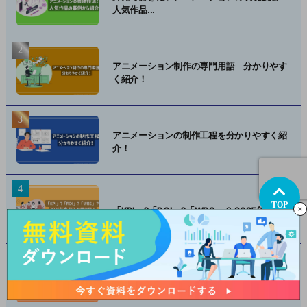
人気作品...
アニメーション制作の専門用語 分かりやす
く紹介！
アニメーションの制作工程を分かりやすく紹
介！
TOP
「KPI」?「ROI」?「WBS」？ 2025年度...
2025年上半期 SNSで話題になった動画広告
(縦...