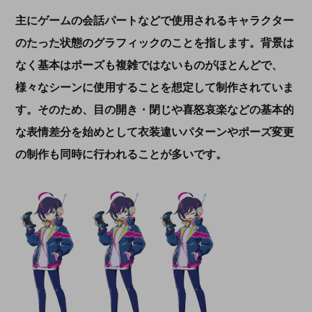
主にゲームの会話パートなどで使用される
キャラクター
のたった状態の
グラフィックのことを指します。背景は
なく基本はポーズも複雑ではないものがほとんどで、
様々なシーンに使用することを想定して制作されていま
す。そのため、目の開き・閉じや
喜怒哀楽などの
基本的
な
表情差分
を始めとして
衣装
違いパターンや
ポーズ変更
の制作も同時に行われることが多いです。