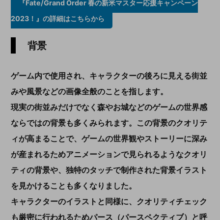
『Fate/Grand Order 春の新米マスター応援キャンペーン
2023！』の詳細はこちらから
背景
ゲーム内で使用され
、キャラクターの後ろに見える
街並
み
や風景
などの画像
全般
のことを指します。
現実の街並みだけでなく森やお城などのゲームの世界感
ならではの背景も多くみられます。
この背景のクオリテ
ィが高まることで、ゲームの世界観やストーリーに深み
が産まれるためアニメーションで見られるようなクオリ
ティの背景や、独特のタッチで制作された背景イラスト
を見かけることも多くなりました。
キャラクターのイラストと同様に、クオリティチェック
も厳密に行われるため
パース（パースペクティブ）と呼