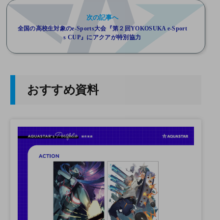
次の記事へ
全国の⾼校⽣対象のe-Sports⼤会『第２回YOKOSUKA e-Sport
s CUP』にアクアが特別協⼒
おすすめ資料