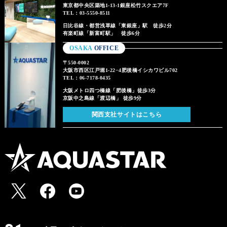
東京都中央区築地1-13-1銀座松竹スクエア7F
TEL：03-5550-8511
日比谷線・都営浅草線「東銀座」駅 徒歩2分
有楽町線「新富町駅」 徒歩6分
OSAKA
OFFICE
〒550-0002
大阪市西区江戸堀1-22−4肥後橋イシカワビル702
TEL：06-7178-0435
大阪メトロ四つ橋線「肥後橋」徒歩3分
京阪中之島線「渡辺橋」 徒歩9分
関西支社サイトはこちら