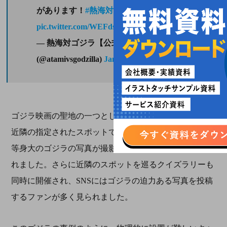
があります！
#熱海対ゴジラ
pic.twitter.com/WEFdszJBVw
— 熱海対ゴジラ【公式】
(@atamivsgodzilla)
January 28, 2023
ゴジラ映画の聖地の一つとして親しまれている熱海では
近隣の指定されたスポットでARアプリを起動させると
等身大のゴジラの写真が撮影できるコンテンツが展開さ
れました。さらに近隣のスポットを巡るクイズラリーも
同時に開催され、SNSにはゴジラの迫力ある写真を投稿
するファンが多く見られました。