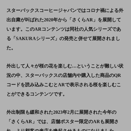
スターバックスコーヒージャパンではコロナ禍による外
出自粛が叫ばれた
2020
年から「さくら
AR
」を展開して
います。この
AR
コンテンツは同社の人気シリーズであ
る「
SAKURA
シリーズ」の発売と併せて展開されまし
た。
外出して人々が桜の花を楽しむ…ということが難しい状
況の中、スターバックスの店舗内や購入した商品の
QR
コードを読み込みこむと
AR
で表示される桜を楽しむこ
とができるコンテンツです。
外出制限も緩和された
2023
年
2
月に展開された今年の
「さくら
AR
」では、店舗ポスター限定の
AR
も展開さ
れ、より顧客の来店を喚起させるものになりました。