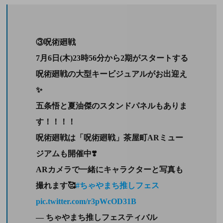
③呪術廻戦
7月6日(木)23時56分から2期がスタートする
呪術廻戦の大型キービジュアルがお出迎え
✨
五条悟と夏油傑のスタンドパネルもありま
す！！！！
呪術廻戦は「呪術廻戦」茶屋町ARミュー
ジアムも開催中❣️
ARカメラで一緒にキャラクターと写真も
撮れます🥰
#ちゃやまち推しフェス
pic.twitter.com/r3pWcOD31B
— ちゃやまち推しフェスティバル