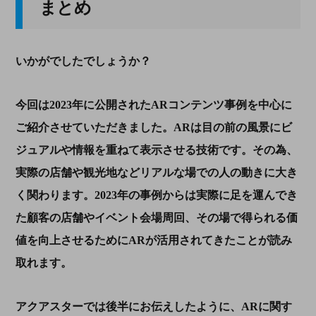
まとめ
いかがでしたでしょうか？
今回は
2023
年に公開された
AR
コンテンツ事例を中心に
ご紹介させていただきました。
AR
は目の前の風景にビ
ジュアルや情報を重ねて表示させる技術です。その為、
実際の店舗や観光地などリアルな場での人の動きに大き
く関わります。
2023
年の事例からは実際に足を運んでき
た顧客の店舗やイベント会場周回、その場で得られる価
値を向上させるために
AR
が活用されてきたことが読み
取れます。
アクアスターでは後半にお伝えしたように、
AR
に関す