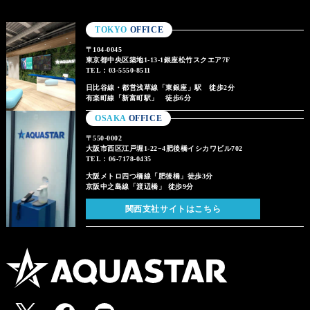
TOKYO
OFFICE
〒104-0045
東京都中央区築地1-13-1銀座松竹スクエア7F
TEL：03-5550-8511
日比谷線・都営浅草線「東銀座」駅 徒歩2分
有楽町線「新富町駅」 徒歩6分
OSAKA
OFFICE
〒550-0002
大阪市西区江戸堀1-22−4肥後橋イシカワビル702
TEL：06-7178-0435
大阪メトロ四つ橋線「肥後橋」徒歩3分
京阪中之島線「渡辺橋」 徒歩9分
関西支社サイトはこちら