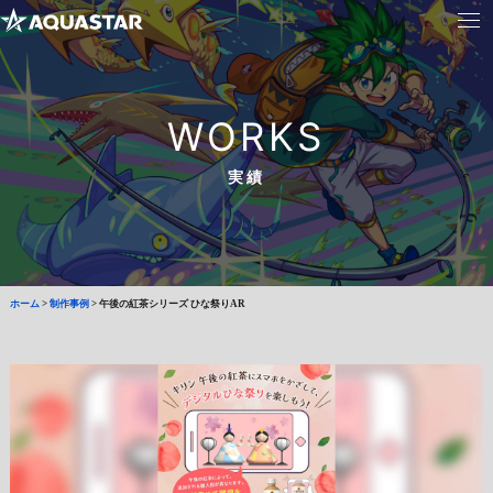
WORKS
実績
ホーム
>
制作事例
>
午後の紅茶シリーズ ひな祭りAR