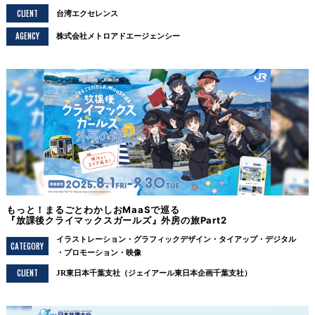
CLIENT
台湾エクセレンス
AGENCY
株式会社メトロアドエージェンシー
もっと！まるごとわかしおMaaSで巡る
『放課後クライマックスガールズ』外房の旅Part2
イラストレーション
グラフィックデザイン
タイアップ
デジタル
CATEGORY
プロモーション
映像
CLIENT
JR東日本千葉支社（ジェイアール東日本企画千葉支社）