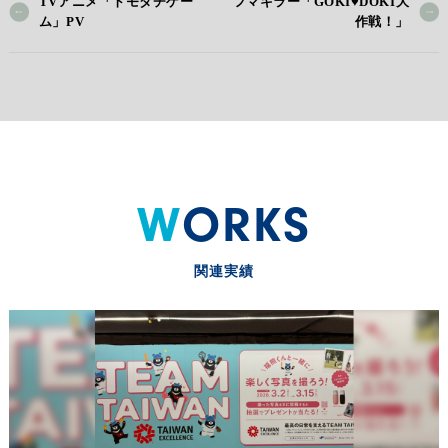
TVアニメ「トモダチゲー
フマキラー「GOKI♥DOKI大
ム」PV
作戦！」
WORKS
関連実績