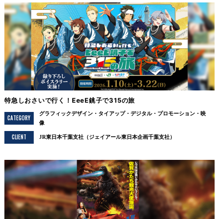
特急しおさいで行く！EeeE銚子で315の旅
グラフィックデザイン
タイアップ
デジタル
プロモーション
映
CATEGORY
像
CLIENT
JR東日本千葉支社（ジェイアール東日本企画千葉支社）