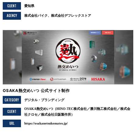
CLIENT
愛知県
AGENCY
株式会社パイク、株式会社デフレックストア
OSAKA熱交めいつ 公式サイト制作
CATEGORY
デジタル
ブランディング
OSAKA熱交めいつ（HINO-TEC株式会社／勝川熱工株式会社／株式会
CLIENT
社クロセ／株式会社日阪製作所）
URL
https://osakanetsukomates.jp/