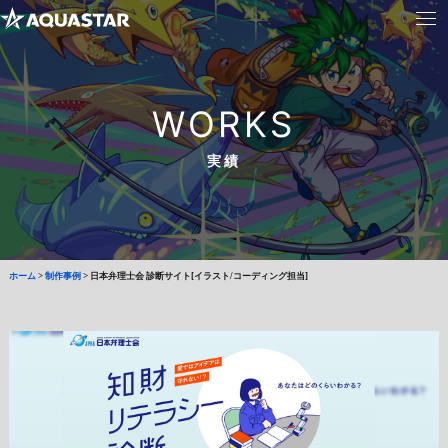
WORKS
実績
ホーム
>
制作事例
>
日本弁理士会 診断サイト[イラスト/コーディング担当]