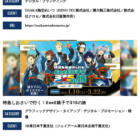
CATEGORY
デジタル
ブランディング
OSAKA熱交めいつ（HINO-TEC株式会社／勝川熱工株式会社／株式会
CLIENT
社クロセ／株式会社日阪製作所）
URL
https://osakanetsukomates.jp/
特急しおさいで行く！EeeE銚子で315の旅
グラフィックデザイン
タイアップ
デジタル
プロモーション
映
CATEGORY
像
CLIENT
JR東日本千葉支社（ジェイアール東日本企画千葉支社）