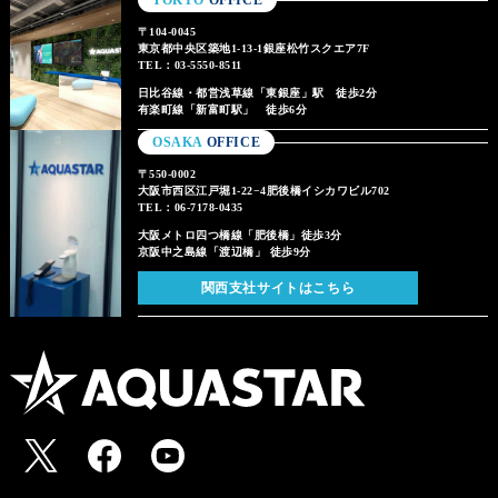
〒104-0045
東京都中央区築地1-13-1銀座松竹スクエア7F
TEL：03-5550-8511
日比谷線・都営浅草線「東銀座」駅 徒歩2分
有楽町線「新富町駅」 徒歩6分
OSAKA
OFFICE
〒550-0002
大阪市西区江戸堀1-22−4肥後橋イシカワビル702
TEL：06-7178-0435
大阪メトロ四つ橋線「肥後橋」徒歩3分
京阪中之島線「渡辺橋」 徒歩9分
関西支社サイトはこちら