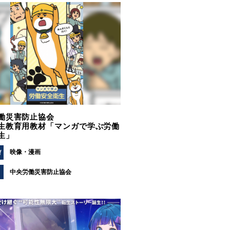
働災害防止協会
生教育用教材「マンガで学ぶ労働
生」
Y
映像
漫画
中央労働災害防止協会