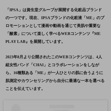
「
IPSA
」は資生堂グループが展開する化粧品ブランド
の一つです。現在、
IPSA
ブランドの化粧液「
ME
」のプ
ロモーションとして漫画や動画を通じて美肌や重要な
「酸素」について楽しく学べる
WEB
コンテンツ『
ME
PLAY LAB』
を展開しています。
2023年
8
月より公開されたこの
WEB
コンテンツは、
4
人
組女性バンド「
CHAI
」とコラボレーションをしなが
ら、
16
種類ある「
ME
」が一人ひとりの肌に合うように
肌測定やカウンセリングから自分に最適な一本を選べる
ことを伝えています。