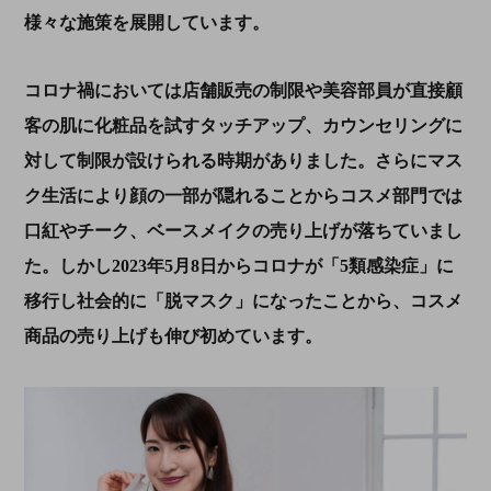
様々な施策を展開しています。
コロナ禍においては店舗販売の制限や美容部員が直接顧
客の肌に化粧品を試すタッチアップ、カウンセリングに
対して制限が設けられる時期がありました。さらにマス
ク生活により顔の一部が隠れることからコスメ部門では
口紅やチーク、ベースメイクの売り上げが落ちていまし
た。しかし
2023
年
5
月
8
日からコロナが「
5
類感染症」に
移行し社会的に「脱マスク」になったことから、コスメ
商品の売り上げも伸び初めています。