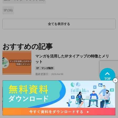
IP
(16)
全てを表示する
おすすめの記事
マンガを活用したIPタイアップの特徴とメリ
ット
IP
マンガ制作
最終更新日：2026/04/08
TOP
アニメとのタイアップで最近話題になった広
告事例
最終更新日：2026/04/28