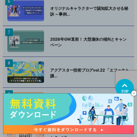
オリジナルキャラクターで認知拡大させる秘
訣 ～事例...
2026年GW直前！ 大型連休の傾向とキャン
ペーン
アクアスター技術ブログvol.22 「エフェクト
講...
TOP
2025年上半期 SNSで話題になった動画広告
(縦...
カンプ？ラフ画？この２つの違いわかります