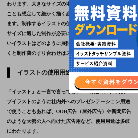
わります。大きなサイズの場合には、拡大して見られる
ことも想定して細かく描く必要があり、費用感も前後し
ます。制作するイラストの使用用途が多ければ多いほど
サイズに適した制作が必要になるため、自分の依頼した
いイラストはどのように展開するのかを予めまとめてお
くと制作費のすり合わせはスムーズです。
イラストの使用用途・媒体
「
イラスト」と一言で言っても、
CM
の絵コンテやカン
プイラストのように社内外へのプレゼンテーション用途
で使うこともあれば、
OOH
広告（屋外広告）や新聞広告
のような大勢の人へ向けた広告用など、使用用途は多岐
にわたります。