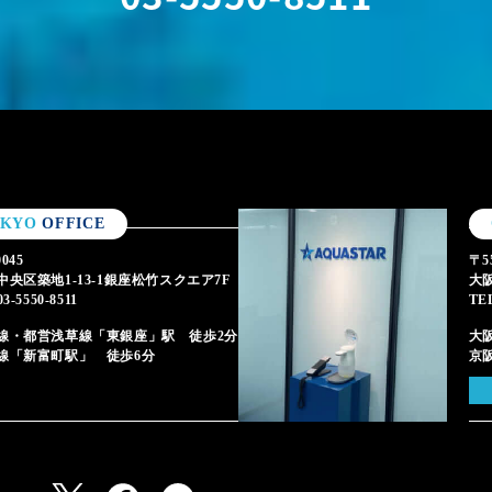
OKYO
OFFICE
0045
〒55
中央区築地1-13-1銀座松竹スクエア7F
大阪
3-5550-8511
TE
線・都営浅草線「東銀座」駅 徒歩2分
大
線「新富町駅」 徒歩6分
京