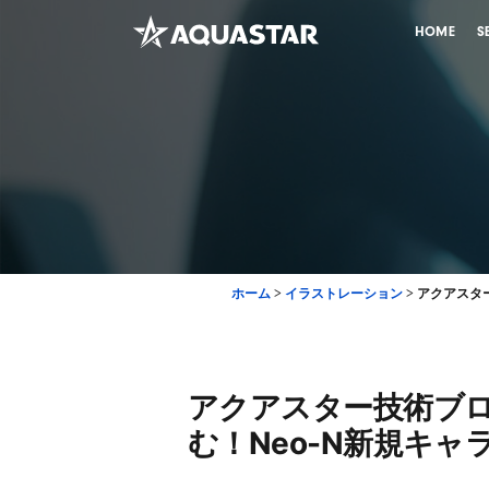
HOME
S
ホーム
>
イラストレーション
>
アクアスター
アクアスター技術ブログ
む！Neo-N新規キ