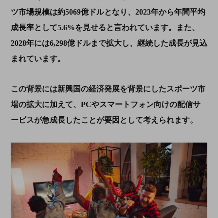
ツ市場規模は約
5069
億ドルとなり、
2023
年から年間平均
成長率として
5.6%
を見せると言われています。また、
2028
年には
6,298
億ドルまで拡大し、継続した成長が見込
まれています。
この背景には新興国の経済発展を背景にしたスポーツ市
場の拡大に加えて、
PC
やスマートフォン向けの配信サ
ービスが急成長したことが要因として考えられます。