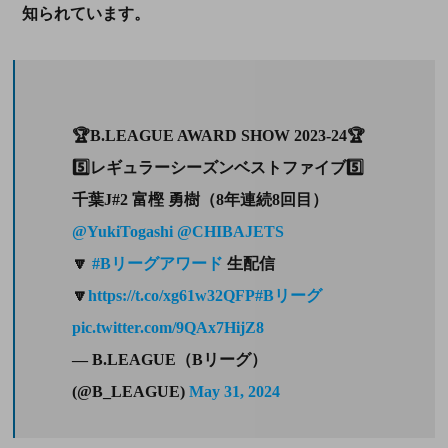
知られています。
🏆B.LEAGUE AWARD SHOW 2023-24🏆
5️⃣レギュラーシーズンベストファイブ5️⃣
千葉J#2 富樫 勇樹（8年連続8回目）
@YukiTogashi
@CHIBAJETS
🔽
#Bリーグアワード
生配信
🔽
https://t.co/xg61w32QFP
#Bリーグ
pic.twitter.com/9QAx7HijZ8
— B.LEAGUE（Bリーグ）
(@B_LEAGUE)
May 31, 2024