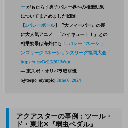
ー
がもたらす男子バレー界への相乗効果
についてまとめました🙌🙌
【
#バレーボール
】〝大フィーバー〟の裏
に大人気アニメ 「ハイキュー！！」との
相乗効果は海外にも！
#バレー
#ネーショ
ンズリーグ
#ネーションズリーグ福岡大会
https://t.co/BeLK9UlWun
— 東スポ・オリパラ取材班
(@tospo_olympic)
June 6, 2024
アクアスターの事例：ツール・
ド・東北✕『弱虫ペダル』