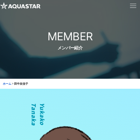
MEMBER
メンバー紹介
ホーム
>
田中友佳子
a
Y
u
k
a
k
o
T
a
n
a
k