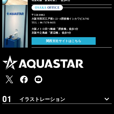
有楽町線「新富町駅」 徒歩6分
OSAKA
OFFICE
〒550-0002
大阪市西区江戸堀1-22−4肥後橋イシカワビル702
TEL：06-7178-0435
大阪メトロ四つ橋線「肥後橋」徒歩3分
京阪中之島線「渡辺橋」 徒歩9分
関西支社サイトはこちら
イラストレーション