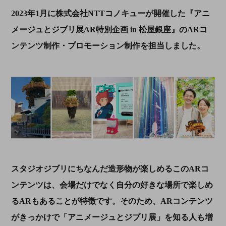
2023
年
1
月に株式会社
NTT
コノキューが開催した『アニ
メージュとジブリ展
AR
特別企画
in
松屋銀座』の
AR
コ
ンテンツ制作・プロモーション制作を担当しました。
スタジオジブリにちなんだ造形物が楽しめるこの
AR
コ
ンテンツは、会場だけでなく自分の好きな場所で楽しめ
るARもあることが特徴です。そのため、
AR
コンテンツ
がきっかけで「アニメージュとジブリ展」を知る人も増