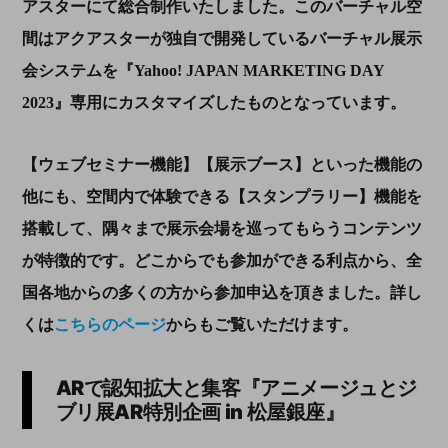
アスターにて総合制作いたしました。このバーチャル空
間はアクアスターが独自で開発しているバーチャル展⽰
会システムを『
Yahoo! JAPAN MARKETING DAY
2023
』専⽤にカスタマイズしたものとなっています。
【ウェブセミナー機能】【展⽰ブース】といった機能の
他にも、空間内で体験できる【スタンプラリー】機能を
搭載して、隅々まで展示会場を巡ってもらうコンテンツ
が特徴的です。どこからでも参加ができる利点から、全
国各地からの多くの方から参加申込を頂きました。詳し
くは
こちらのページ
からもご覧いただけます。
ARで認知拡大と集客『アニメージュとジ
ブリ展
AR
特別企画
in
松屋銀座』