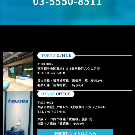
03-5550-8511
TOKYO
OFFICE
〒104-0045
東京都中央区築地1-13-1銀座松竹スクエア7F
TEL：03-5550-8511
日比谷線・都営浅草線「東銀座」駅 徒歩2分
有楽町線「新富町駅」 徒歩6分
OSAKA
OFFICE
〒550-0002
大阪市西区江戸堀1-22−4肥後橋イシカワビル702
TEL：06-7178-0435
大阪メトロ四つ橋線「肥後橋」徒歩3分
京阪中之島線「渡辺橋」 徒歩9分
関西支社サイトはこちら