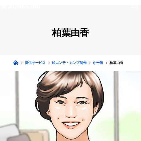
柏葉由香
提供サービス
絵コンテ・カンプ制作
か一覧
柏葉由香