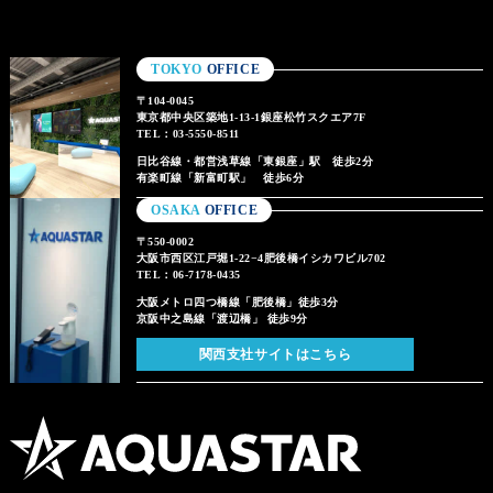
TOKYO
OFFICE
〒104-0045
東京都中央区築地1-13-1銀座松竹スクエア7F
TEL：03-5550-8511
日比谷線・都営浅草線「東銀座」駅 徒歩2分
有楽町線「新富町駅」 徒歩6分
OSAKA
OFFICE
〒550-0002
大阪市西区江戸堀1-22−4肥後橋イシカワビル702
TEL：06-7178-0435
大阪メトロ四つ橋線「肥後橋」徒歩3分
京阪中之島線「渡辺橋」 徒歩9分
関西支社サイトはこちら