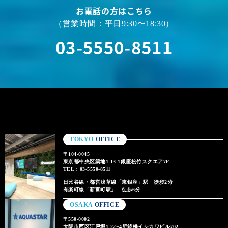
お電話の方はこちら
（営業時間：平日9:30〜18:30）
03-5550-8511
TOKYO
OFFICE
〒104-0045
東京都中央区築地1-13-1銀座松竹スクエア7F
TEL：03-5550-8511
日比谷線・都営浅草線「東銀座」駅 徒歩2分
有楽町線「新富町駅」 徒歩6分
OSAKA
OFFICE
〒550-0002
大阪市西区江戸堀1-22−4肥後橋イシカワビル702