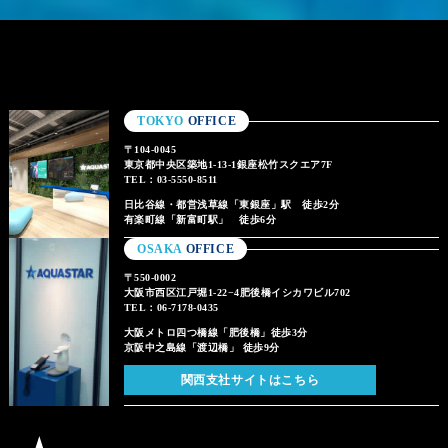
TOKYO
OFFICE
〒104-0045
東京都中央区築地1-13-1銀座松竹スクエア7F
TEL：03-5550-8511
日比谷線・都営浅草線「東銀座」駅 徒歩2分
有楽町線「新富町駅」 徒歩6分
OSAKA
OFFICE
〒550-0002
大阪市西区江戸堀1-22−4肥後橋イシカワビル702
TEL：06-7178-0435
大阪メトロ四つ橋線「肥後橋」徒歩3分
京阪中之島線「渡辺橋」 徒歩9分
関西支社サイトはこちら