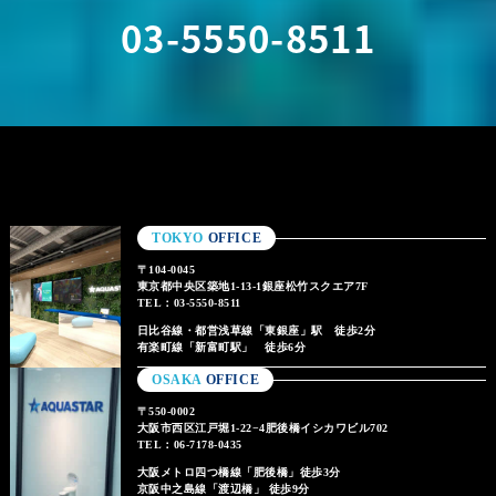
03-5550-8511
TOKYO
OFFICE
〒104-0045
東京都中央区築地1-13-1銀座松竹スクエア7F
TEL：03-5550-8511
日比谷線・都営浅草線「東銀座」駅 徒歩2分
有楽町線「新富町駅」 徒歩6分
OSAKA
OFFICE
〒550-0002
大阪市西区江戸堀1-22−4肥後橋イシカワビル702
TEL：06-7178-0435
大阪メトロ四つ橋線「肥後橋」徒歩3分
京阪中之島線「渡辺橋」 徒歩9分