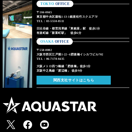
TOKYO
OFFICE
〒104-0045
東京都中央区築地1-13-1銀座松竹スクエア7F
TEL：03-5550-8511
日比谷線・都営浅草線「東銀座」駅 徒歩2分
有楽町線「新富町駅」 徒歩6分
OSAKA
OFFICE
〒550-0002
大阪市西区江戸堀1-22−4肥後橋イシカワビル702
TEL：06-7178-0435
大阪メトロ四つ橋線「肥後橋」徒歩3分
京阪中之島線「渡辺橋」 徒歩9分
関西支社サイトはこちら