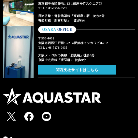
東京都中央区築地1-13-1銀座松竹スクエア7F
TEL：03-5550-8511
日比谷線・都営浅草線「東銀座」駅 徒歩2分
有楽町線「新富町駅」 徒歩6分
OSAKA
OFFICE
〒550-0002
大阪市西区江戸堀1-22−4肥後橋イシカワビル702
TEL：06-7178-0435
大阪メトロ四つ橋線「肥後橋」徒歩3分
京阪中之島線「渡辺橋」 徒歩9分
関西支社サイトはこちら