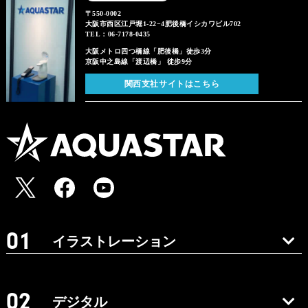
〒550-0002
大阪市西区江戸堀1-22−4肥後橋イシカワビル702
TEL：06-7178-0435
大阪メトロ四つ橋線「肥後橋」徒歩3分
京阪中之島線「渡辺橋」 徒歩9分
関西支社サイトはこちら
イラストレーション
デジタル