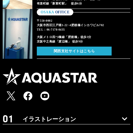
有楽町線「新富町駅」 徒歩6分
OSAKA
OFFICE
〒550-0002
大阪市西区江戸堀1-22−4肥後橋イシカワビル702
TEL：06-7178-0435
大阪メトロ四つ橋線「肥後橋」徒歩3分
京阪中之島線「渡辺橋」 徒歩9分
関西支社サイトはこちら
イラストレーション