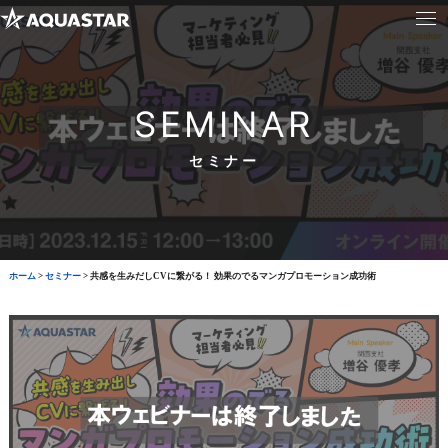
SEMINAR
セミナー
ホーム
>
セミナー
>
共感を生みだしCVに繋がる！ 効果のでるマンガプロモーション成功術