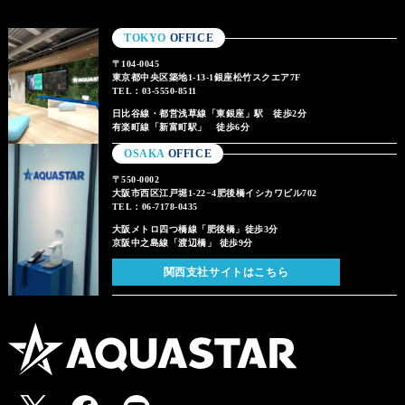
TOKYO
OFFICE
〒104-0045
東京都中央区築地1-13-1銀座松竹スクエア7F
TEL：03-5550-8511
日比谷線・都営浅草線「東銀座」駅 徒歩2分
有楽町線「新富町駅」 徒歩6分
OSAKA
OFFICE
〒550-0002
大阪市西区江戸堀1-22−4肥後橋イシカワビル702
TEL：06-7178-0435
大阪メトロ四つ橋線「肥後橋」徒歩3分
京阪中之島線「渡辺橋」 徒歩9分
関西支社サイトはこちら