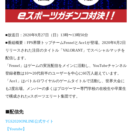
■放送⽇：2020年9⽉27⽇（⽇）13時〜13時50分
■番組概要：FPS界隈トップチームFennelとAce1が登場。2020年6⽉2⽇
リリースされた注⽬のタイトル「VALORANT」でスペシャルマッチを
配信します。
「Fennel」はゲームの実況配信をメインに活動し、YouTubeチャンネル
登録者数は10〜20代前半のユーザーを中⼼に60万⼈超えています。
「Ace1」はバトルロワイヤルのゲームタイトルで活動し、世界⼤会に
も2度出場。メンバーの多くはプロゲーマー専⾨学校の在校⽣や卒業⽣
で構成されたeスポーツエリート集団です。
■配信先
TGS2020ONLINE公式サイト
【Youtube】