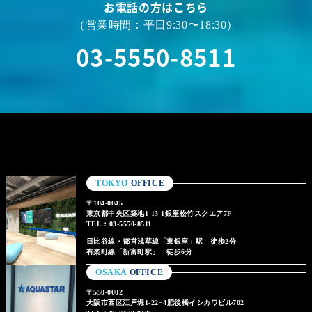
お電話の方はこちら
（営業時間：平日9:30〜18:30）
03-5550-8511
TOKYO
OFFICE
〒104-0045
東京都中央区築地1-13-1銀座松竹スクエア7F
TEL：03-5550-8511
日比谷線・都営浅草線「東銀座」駅 徒歩2分
有楽町線「新富町駅」 徒歩6分
OSAKA
OFFICE
〒550-0002
大阪市西区江戸堀1-22−4肥後橋イシカワビル702