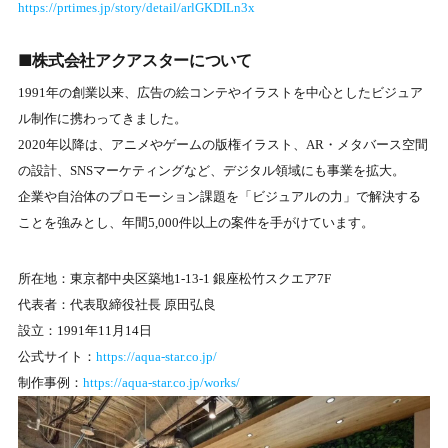
https://prtimes.jp/story/detail/arlGKDILn3x
■株式会社アクアスターについて
1991年の創業以来、広告の絵コンテやイラストを中心としたビジュア
ル制作に携わってきました。
2020年以降は、アニメやゲームの版権イラスト、AR・メタバース空間
の設計、SNSマーケティングなど、デジタル領域にも事業を拡大。
企業や自治体のプロモーション課題を「ビジュアルの力」で解決する
ことを強みとし、年間5,000件以上の案件を手がけています。
所在地：東京都中央区築地1-13-1 銀座松竹スクエア7F
代表者：代表取締役社長 原田弘良
設立：1991年11月14日
公式サイト：
https://aqua-star.co.jp/
制作事例：
https://aqua-star.co.jp/works/