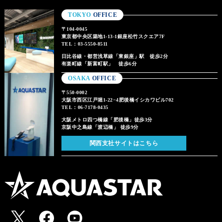
TOKYO
OFFICE
〒104-0045
東京都中央区築地1-13-1銀座松竹スクエア7F
TEL：03-5550-8511
日比谷線・都営浅草線「東銀座」駅 徒歩2分
有楽町線「新富町駅」 徒歩6分
OSAKA
OFFICE
〒550-0002
大阪市西区江戸堀1-22−4肥後橋イシカワビル702
TEL：06-7178-0435
大阪メトロ四つ橋線「肥後橋」徒歩3分
京阪中之島線「渡辺橋」 徒歩9分
関西支社サイトはこちら