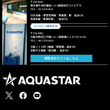
〒104-0045
東京都中央区築地1-13-1銀座松竹スクエア7F
TEL：03-5550-8511
日比谷線・都営浅草線「東銀座」駅 徒歩2分
有楽町線「新富町駅」 徒歩6分
OSAKA
OFFICE
〒550-0002
大阪市西区江戸堀1-22−4肥後橋イシカワビル702
TEL：06-7178-0435
大阪メトロ四つ橋線「肥後橋」徒歩3分
京阪中之島線「渡辺橋」 徒歩9分
関西支社サイトはこちら