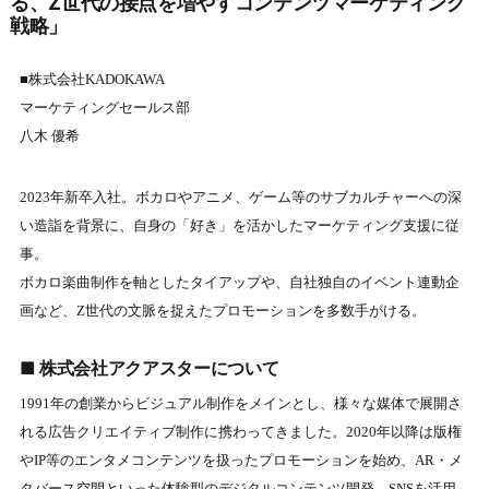
る、Z世代の接点を増やすコンテンツマーケティング
戦略」
■株式会社KADOKAWA
マーケティングセールス部
八木 優希
2023年新卒入社。ボカロやアニメ、ゲーム等のサブカルチャーへの深
い造詣を背景に、自身の「好き」を活かしたマーケティング支援に従
事。
ボカロ楽曲制作を軸としたタイアップや、自社独自のイベント連動企
画など、Z世代の文脈を捉えたプロモーションを多数手がける。
■ 株式会社アクアスターについて
1991年の創業からビジュアル制作をメインとし、様々な媒体で展開さ
れる広告クリエイティブ制作に携わってきました。2020年以降は版権
やIP等のエンタメコンテンツを扱ったプロモーションを始め、AR・メ
タバース空間といった体験型のデジタルコンテンツ開発、SNSを活用