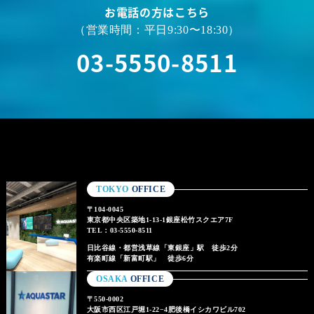
お電話の方はこちら
（営業時間：平日9:30〜18:30）
03-5550-8511
TOKYO
OFFICE
〒104-0045
東京都中央区築地1-13-1銀座松竹スクエア7F
TEL：03-5550-8511
日比谷線・都営浅草線「東銀座」駅 徒歩2分
有楽町線「新富町駅」 徒歩6分
OSAKA
OFFICE
〒550-0002
大阪市西区江戸堀1-22−4肥後橋イシカワビル702