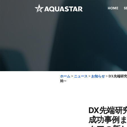
HOME
S
ホーム
>
ニュース
>
お知らせ
>
DX先端研
始～
DX先端研
成功事例ま