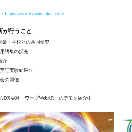
L：
https://www.dx-sentanken.com/
所が行うこと
企業・学校との共同研究
礎用語集の拡充
紹介
実証実験結果*1
強会の開催
中のDX実験「ワープWebAR」のデモを紹介中