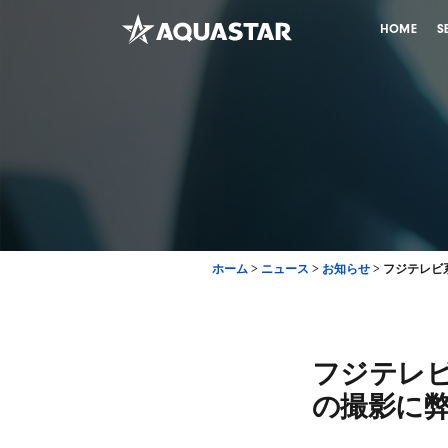
HOME
S
ホーム
>
ニュース
>
お知らせ
>
フジテレビ
フジテレ
の撮影に