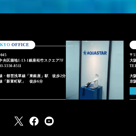
OKYO
OFFICE
0045
〒55
中央区築地1-13-1銀座松竹スクエア7F
大阪
3-5550-8511
TE
線・都営浅草線「東銀座」駅 徒歩2分
大
線「新富町駅」 徒歩6分
京