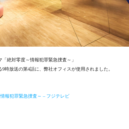
マ「絶対零度～情報犯罪緊急捜査～」
よる9時放送の第4話に、弊社オフィスが使用されました。
。
情報犯罪緊急捜査～ – フジテレビ